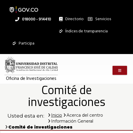
Pasar
al
contenido
principal
Directorio
Servicios
Linea
018000 - 914410
nacional
Institucional
Índices de transparencia
Mostrar
Participa
registros
Buscar:
Menú m
Servicios
Oficina de Investigaciones
Comité de
Ningún dato
disponible en
investigaciones
esta tabla
Mostrando
registros
Inicio
Acerca del centro
Usted esta en:
del
Información General
0
Comité de investigaciones
al