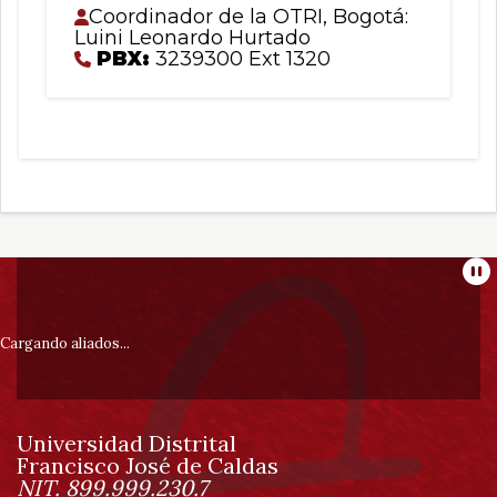
Coordinador de la OTRI, Bogotá:
Luini Leonardo Hurtado
PBX:
3239300 Ext 1320
Información
Pa
pie
Cargando aliados...
de
Universidad Distrital
página
Francisco José de Caldas
Información
NIT. 899.999.230.7