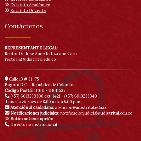
Estatuto Académico
Estatuto Docente
Contáctenos
REPRESENTANTE LEGAL:
Rector Dr. José Andelfo Lizcano Caro
rectoria@udistrital.edu.co
Calle 13 # 31 -75
Bogotá D.C. - República de Colombia
Código Postal:
111611 - 111611537
(+57) 6013239300
ext: 1421 - (+57) 6013238340
Lunes a viernes de 8:00 a.m. a 5:00 p.m.
Atención al ciudadano:
atencion@udistrital.edu.co
Notificaciones judiciales:
notificacionjudicial@udistrital.edu.co
Botón anticorrupción
Directorio institucional