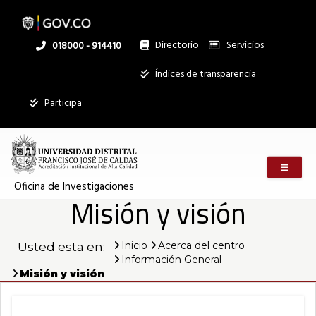
Pasar
al
contenido
principal
Directorio
Servicios
Linea
018000 - 914410
nacional
Institucional
Índices de transparencia
Mostrar
Participa
registros
Buscar:
Menú m
Servicios
Oficina de Investigaciones
Misión y visión
Ningún dato
disponible en
esta tabla
Inicio
Acerca del centro
Usted esta en:
Mostrando
Información General
registros
Misión y visión
del
0
al