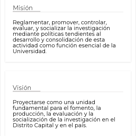
0
de
Misión
un
total
Reglamentar, promover, controlar,
de
evaluar, y socializar la investigación
0
mediante políticas tendientes al
registros
desarrollo y consolidación de esta
Anterior
actividad como función esencial de la
Universidad.
Siguiente
Visión
Proyectarse como una unidad
fundamental para el fomento, la
producción, la evaluación y la
socialización de la investigación en el
Distrito Capital y en el país.