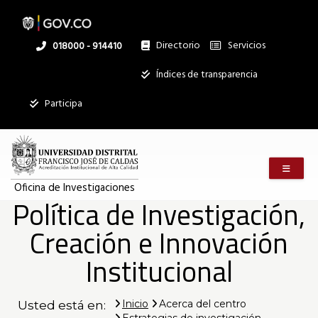
Pasar
al
contenido
principal
Directorio
Servicios
Linea
018000 - 914410
nacional
Institucional
Índices de transparencia
Mostrar
Participa
registros
Buscar:
Menú m
Servicios
Oficina de Investigaciones
Política de Investigación,
Ningún dato
disponible en
Creación e Innovación
esta tabla
Mostrando
Institucional
registros
del
0
Inicio
Acerca del centro
Usted está en:
al