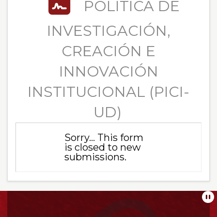
POLÍTICA DE
INVESTIGACIÓN,
CREACIÓN E
INNOVACIÓN
INSTITUCIONAL (PICI-
UD)
Sorry… This form
Mensaje
is closed to new
submissions.
de
estado
Información
Pa