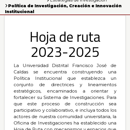
Estrategias de investigación
0
Política de Investigación, Creación e Innovación
de
un
Institucional
total
de
0
Hoja de ruta
registros
Anterior
2023-2025
Siguiente
La Universidad Distrital Francisco José de
Caldas se encuentra construyendo una
Política Institucional que establezca un
conjunto de directrices y lineamientos
estratégicos, encaminados a orientar y
fortalecer su Sistema de Investigaciones. Para
que este proceso de construcción sea
participativo y colaborativo, e incluya todos los
actores de nuestra comunidad universitaria, la
Oficina de Investigaciones ha establecido una
Hoja de Ruta con mecanismos y espacios que