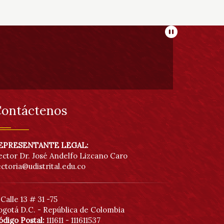
Pausar
ontáctenos
EPRESENTANTE LEGAL:
ector Dr. José Andelfo Lizcano Caro
ectoria@udistrital.edu.co
Calle 13 # 31 -75
ogotá D.C. - República de Colombia
ódigo Postal:
111611 - 111611537