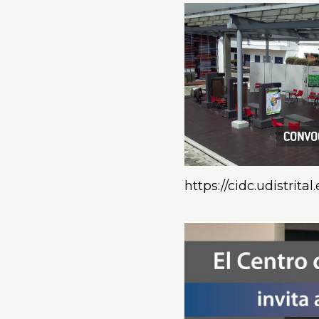
total de 0
registros
https://cidc.udistrit