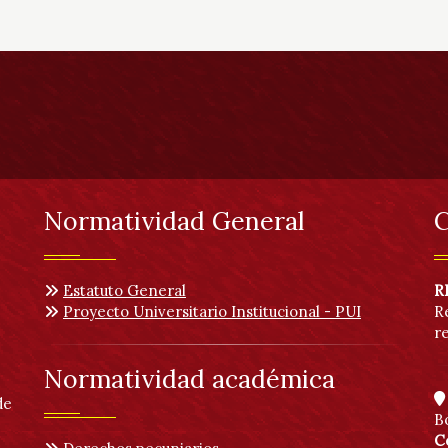
Normatividad General
C
Estatuto General
R
Proyecto Universitario Institucional - PUI
R
r
Normatividad académica
de
B
C