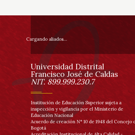
Información
pie
Cargando aliados...
de
página
Universidad Distrital
Información
Francisco José de Caldas
NIT. 899.999.230.7
Institución de Educación Superior sujeta a
inspección y vigilancia por el Ministerio de
Educación Nacional
Acuerdo de creación N° 10 de 1948 del Concejo 
Bogotá
Acreditación Institucional de Alta Calidad -