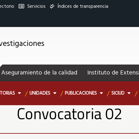
ectorio
Servicios
Índices de transparencia
titucional
nvestigaciones
enú
ecundario
Aseguramiento de la calidad
Instituto de Extens
TORIAS
UNIDADES
PUBLICACIONES
SICIUD
Convocatoria 02