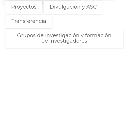
0
de
Proyectos
Divulgación y ASC
un
total
Transferencia
de
0
registros
Grupos de investigación y formación
de investigadores
Anterior
Siguiente