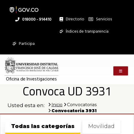
Pasar
al
contenido
principal
Directorio
Servicios
Linea
018000 - 914410
nacional
Institucional
Índices de transparencia
Mostrar
Participa
registros
Buscar:
Menú m
Servicios
Oficina de Investigaciones
Convoca UD 3931
Ningún dato
disponible en
esta tabla
Inicio
Convocatorias
Usted esta en:
Mostrando
Convocatoria 3931
registros
del
0
Todas las categorías
Movilidad
al