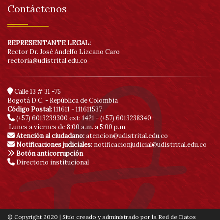
Contáctenos
REPRESENTANTE LEGAL:
Rector Dr. José Andelfo Lizcano Caro
rectoria@udistrital.edu.co
Calle 13 # 31 -75
Bogotá D.C. - República de Colombia
Código Postal:
111611 - 111611537
(+57) 6013239300
ext: 1421 - (+57) 6013238340
Lunes a viernes de 8:00 a.m. a 5:00 p.m.
Atención al ciudadano:
atencion@udistrital.edu.co
Notificaciones judiciales:
notificacionjudicial@udistrital.edu.co
Botón anticorrupción
Directorio institucional
© Copyright 2020 | Sitio creado y administrado por la Red de Datos