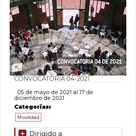
0
de
un
total
de
0
registros
Anterior
Siguiente
CONVOCATORIA 04-2021
05 de mayo de 2021 al 17 de
diciembre de 2021
Categorias:
Movilidad
Dirigido a