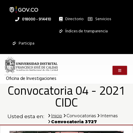
Pasar
al
contenido
principal
Directorio
Servicios
Linea
018000 - 914410
nacional
Institucional
Índices de transparencia
Mostrar
Participa
registros
Buscar:
Menú m
Servicios
Oficina de Investigaciones
Convocatoria 04 - 2021
Ningún dato
disponible en
CIDC
esta tabla
Mostrando
registros
Inicio
Convocatorias
Internas
Usted esta en:
del
Convocatoria 3727
0
al