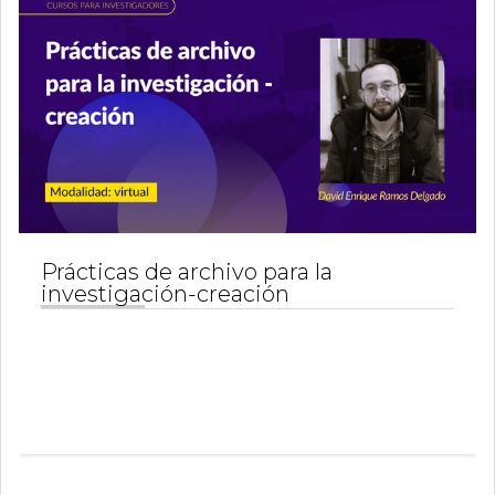
0
de
un
total
de
0
registros
Anterior
Siguiente
Prácticas de archivo para la
investigación-creación