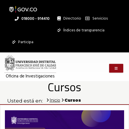
Pasar
al
contenido
principal
Directorio
Servicios
Linea
018000 - 914410
nacional
Institucional
Índices de transparencia
Mostrar
Participa
registros
Buscar:
Menú m
Servicios
Oficina de Investigaciones
Cursos
Ningún dato
disponible en
esta tabla
Inicio
Cursos
Usted está en:
Mostrando
registros
del
0
al