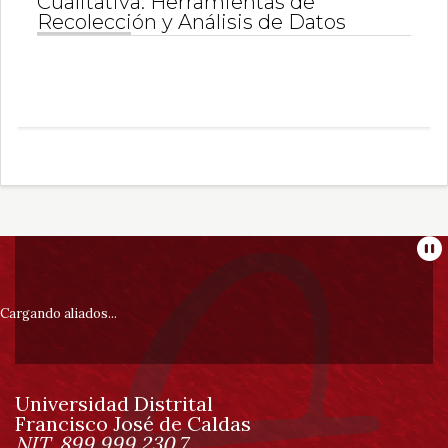
Cualitativa: Herramientas de
Recolección y Análisis de Datos
Información
Pa
pie
Cargando aliados...
de
Universidad Distrital
página
Francisco José de Caldas
Información
NIT. 899.999.230.7